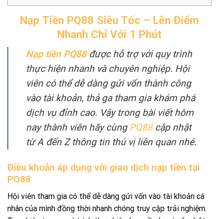
Nạp Tiền PQ88 Siêu Tốc – Lên Điểm
Nhanh Chỉ Với 1 Phút
Nạp tiền PQ88
được hỗ trợ với quy trình
thực hiện nhanh và chuyên nghiệp. Hội
viên có thể dễ dàng gửi vốn thành công
vào tài khoản, thả ga tham gia khám phá
dịch vụ đỉnh cao. Vậy trong bài viết hôm
nay thành viên hãy cùng
PQ88
cập nhật
từ A đến Z thông tin thú vị liên quan nhé.
Điều khoản áp dụng với giao dịch nạp tiền tại
PQ88
Hội viên tham gia có thể dễ dàng gửi vốn vào tài khoản cá
nhân của mình đồng thời nhanh chóng truy cập trải nghiệm.