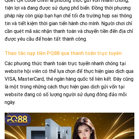
Quét QR Code chính là phương thức gửi vốn nhanh chóng,
tiện lợi và đang được sử dụng phổ biến. Đồng thời phương
pháp này còn giúp bạn hạn chế tối đa trường hợp sai thông
tin và tiết kiệm thời gian tiến hành cho mình. Người chơi chỉ
cần quét mã xác nhận thanh toán và chuyển tiền đến địa chỉ
được yêu cầu để hoàn tất thành công.
Thao tác nạp tiền PQ88 qua thanh toán trực tuyến
Các phương thức thanh toán trực tuyến nhanh chóng tại
website hội viên có thể lựa chọn để thực hiện giao dịch qua
VISA, MasterCard, thẻ ngân hàng quốc tế liên kết. Đây cũng
là một trong những cách thực hiện giao dịch gửi vốn tại
website đang có số lượng người sử dụng đông đảo mỗi
ngày.