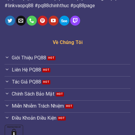
#linkvaopq88 #pq88chinhthuc #pq88page
Về Chúng Tôi
Giới Thiệu PQ88
Liên Hệ PQ88
Tác Giả PQ88
Chính Sách Bảo Mật
Miễn Nhiễm Trách Nhiệm
Điều Khoản Điều Kiện