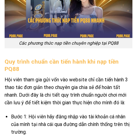
Các phương thức nạp tiền chuyên nghiệp tại PQ88
Quy trình chuẩn cần tiến hành khi nạp tiền
PQ88
Hội viên tham gia gửi vốn vào website chỉ cần tiến hành 3
thao tác đơn giản theo chuyên gia chia sẻ để hoàn tất
nhanh. Dưới đây là chi tiết quy trình chuẩn người chơi mới
cần lưu ý để tiết kiệm thời gian thực hiện cho mình đó là:
Bước 1: Hội viên hãy đăng nhập vào tài khoản cá nhân
của mình tại nhà cái qua đường dẫn chính thống trên thị
trường.