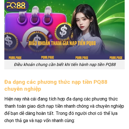
Điều khoản chung cần biết khi tiến hành nạp tiền PQ88
Đa dạng các phương thức nạp tiền PQ88
chuyên nghiệp
Hiện nay nhà cái đang tích hợp đa dạng các phương thức
thanh toán giao dịch nạp tiền nhanh chóng và chuyên nghiệp
để bạn dễ dàng hoàn tất. Trong đó người chơi có thể lựa
chọn thả ga và nạp vốn nhanh cùng: